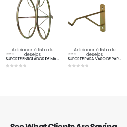
Adicionar à lista de
Adicionar à lista de
desejos
desejos
SERFES
SERFES
SUPORTE ENROLADOR DE MANGUEIRA "REFORÇADO"
SUPORTE PARA VASO DE PAREDE
0
out of 5
0
out of 5
See What Clients Are Saying